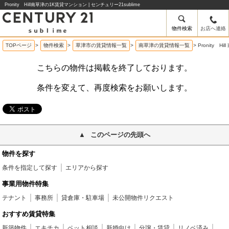
Pronity Hill南草津の1K賃貸マンション | センチュリー21sublime
物件検索
お店へ連絡
TOPページ
>
物件検索
>
草津市の賃貸情報一覧
>
南草津の賃貸情報一覧
>
Pronity 
こちらの物件は掲載を終了しております。
条件を変えて、再度検索をお願いします。
このページの先頭へ
物件を探す
条件を指定して探す
エリアから探す
事業用物件特集
テナント
事務所
貸倉庫・駐車場
未公開物件リクエスト
おすすめ賃貸特集
新築物件
エキチカ
ペット相談
新婚向け
分譲・賃貸
リノベ済み