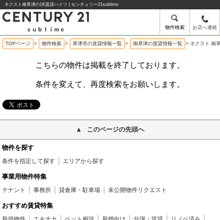
ネクスト南草津の1K賃貸ハイツ | センチュリー21sublime
物件検索
お店へ連絡
TOPページ
>
物件検索
>
草津市の賃貸情報一覧
>
南草津の賃貸情報一覧
>
ネクスト 南
こちらの物件は掲載を終了しております。
条件を変えて、再度検索をお願いします。
このページの先頭へ
物件を探す
条件を指定して探す
エリアから探す
事業用物件特集
テナント
事務所
貸倉庫・駐車場
未公開物件リクエスト
おすすめ賃貸特集
新築物件
エキチカ
ペット相談
新婚向け
分譲・賃貸
リノベ済み