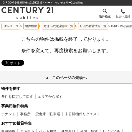
D-ROOM小篠原野洲の2LDK賃貸アパート | センチュリー21sublime
物件検索
お店へ連絡
TOPページ
>
物件検索
>
野洲市の賃貸情報一覧
>
野洲の賃貸情報一覧
>
D-ROOM小篠
こちらの物件は掲載を終了しております。
条件を変えて、再度検索をお願いします。
このページの先頭へ
物件を探す
条件を指定して探す
エリアから探す
事業用物件特集
テナント
事務所
貸倉庫・駐車場
未公開物件リクエスト
おすすめ賃貸特集
新築物件
エキチカ
ペット相談
新婚向け
分譲・賃貸
リノベ済み