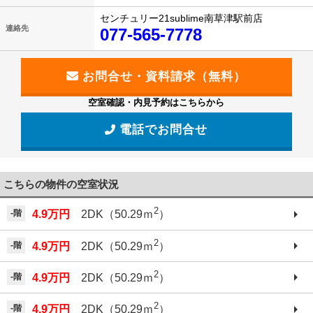
センチュリー21sublime南草津駅前店
連絡先
077-565-7778
空室確認・内見予約はこちらから
電話でお問合せ
こちらの物件の空室状況
2
-階
4.9万円
2DK（50.29ｍ
）
2
-階
4.9万円
2DK（50.29ｍ
）
2
-階
4.9万円
2DK（50.29ｍ
）
2
-階
4.9万円
2DK（50.29ｍ
）