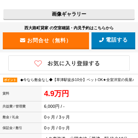
画像ギャラリー
西大路町貸家 の空室確認・内見予約はこちらから
電話する
◆今なら敷金なし◆【草津駅徒歩10分】ペットOK★全室洋室の長屋♪
ポイント
4.9万円
賃料
6,000円 / -
共益費 / 管理費
0ヶ月 / 3ヶ月
敷金 / 礼金
0ヶ月 / 0ヶ月
保証金 / 敷引