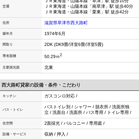
ＪＲ東海道・山陽本線「草津」駅 徒歩10分
ＪＲ東海道・山陽本線「南草津」駅 徒歩40分
交通
ＪＲ東海道・山陽本線「栗東」駅 徒歩42分
滋賀県草津市西大路町
住所
1974年6月
築年月
2DK (DK9畳/洋室6畳/洋室5畳)
間取り
2
50.29ｍ
専有面積
北東
主要採光面
西大路町貸家の設備・条件・こだわり
ガスコンロ対応 /
キッチン
バストイレ別 / シャワー / 脱衣所 / 洗面所独
バス・トイレ
立 / 洗面台 / 洗面所 / バス専用 / トイレ専用 /
2面採光 / バルコニー / 専用庭 /
住空間
収納 / 押入 /
設備・サービス