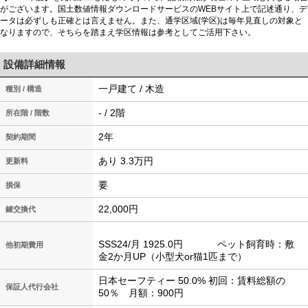
がございます。国土数値情報ダウンロードサービスのWEBサイト上で記述通り、デ
ータは必ずしも正確とは言えません。また、通学区域(学区)は毎年見直しの対象と
なりますので、そちらを踏まえ学区情報は参考としてご活用下さい。
設備詳細情報
一戸建て / 木造
種別 / 構造
- / 2階
所在階 / 階数
2年
契約期間
あり 3.3万円
更新料
要
損保
22,000円
鍵交換代
SSS24/月 1925.0円 ペット飼育時：敷
他初期費用
金2か月UP（小型犬or猫1匹まで）
日本セーフティー 50.0% 初回：賃料総額の
保証人代行会社
50％ 月額：900円