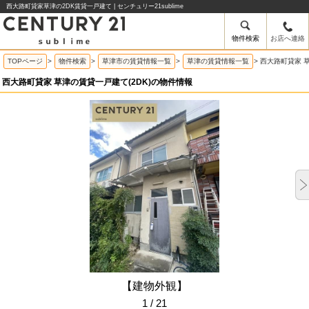
西大路町貸家草津の2DK賃貸一戸建て | センチュリー21sublime
物件検索
お店へ連絡
TOPページ
>
物件検索
>
草津市の賃貸情報一覧
>
草津の賃貸情報一覧
>
西大路町貸家 
西大路町貸家 草津の賃貸一戸建て(2DK)の物件情報
【建物外観】
1 / 21