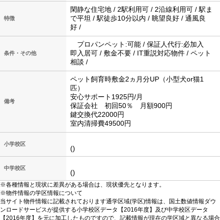
閑静な住宅地 / 2駅利用可 / 2沿線利用可 / 駅ま
で平坦 / 駅徒歩10分以内 / 眺望良好 / 通風良
特徴
好 /
プロパンペット:可能 / 保証人代行:必加入
即入居可 / 敷金不要 / IT重説対応物件 / ペット
条件・その他
相談 /
ペット飼育時敷金2ヵ月分UP（小型犬or猫1
匹）
安心サポート1925円/月
備考
保証会社 初回50％ 月額900円
鍵交換代22000円
室内清掃費49500円
小学校区
()
中学校区
()
※各種情報と現状に差異がある場合は、現状優先となります。
※物件情報の学区情報について
当サイト物件情報に記載されております通学区域(学区)情報は、国土数値情報ダウ
ンロードサービスが提供する小学校区データ【2016年度】及び中学校区データ
【2016年度】を元に加工したものですので、記載情報が現在の学区域と異なる場合